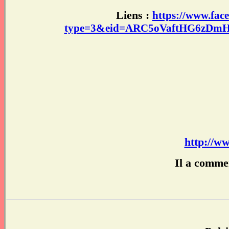
Liens :
https://www.fac
type=3&eid=ARC5oVaftHG6zD
http://w
Il a commen