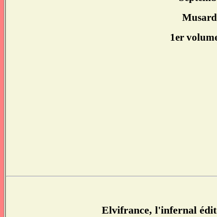
Musardin
1er volum
Elvifrance, l'infernal édi