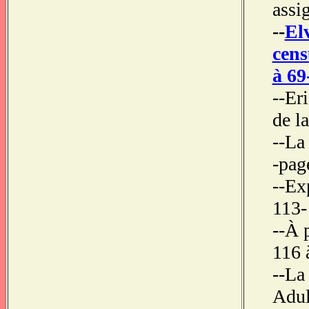
assi
--
Elv
cens
à 69
--Er
de l
--La
-pag
--Ex
113-
--À 
116 
--La
Adul