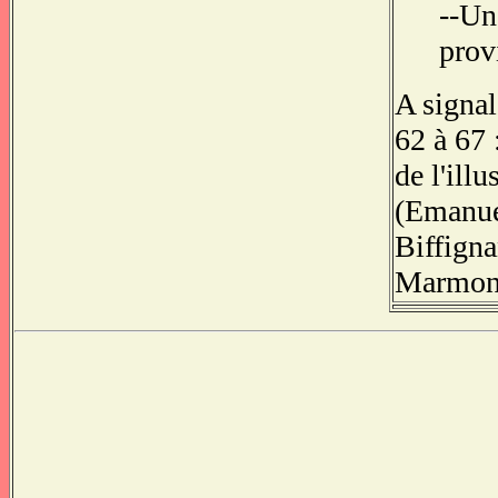
--Un
prov
A signal
62 à 67 
de l'illu
(Emanuel
Biffigna
Marmonn