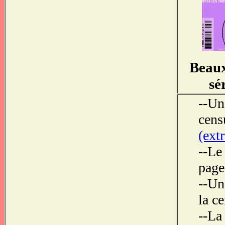
Beaux
sé
--Un
cens
(ext
--Le
page
--Un
la c
--La