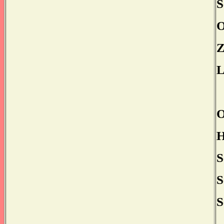
S
O
Z
L
O
H
S
S
S