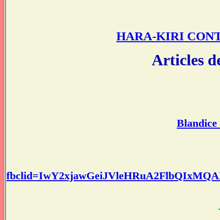
HARA-KIRI CON
Articles d
Blandice 
fbclid=IwY2xjawGeiJVleHRuA2FlbQIxMQ